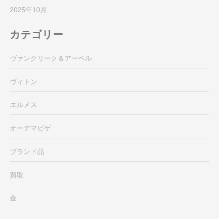
2025年10月
カテゴリー
ヴァンクリーク＆アーペル
ヴィトン
エルメス
オーデマピゲ
ブランド品
買取
金