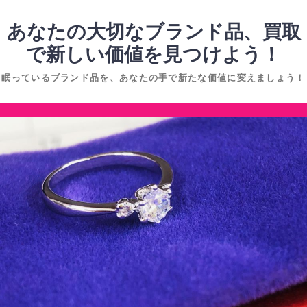
コ
ン
あなたの大切なブランド品、買取
テ
で新しい価値を見つけよう！
ン
眠っているブランド品を、あなたの手で新たな価値に変えましょう！
ツ
へ
コ
ス
ン
キ
テ
ッ
ン
プ
ツ
へ
ス
キ
ッ
プ