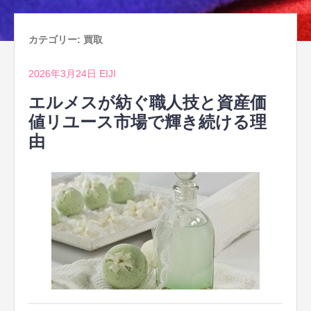
カテゴリー:
買取
2026年3月24日
EIJI
エルメスが紡ぐ職人技と資産価
値リユース市場で輝き続ける理
由