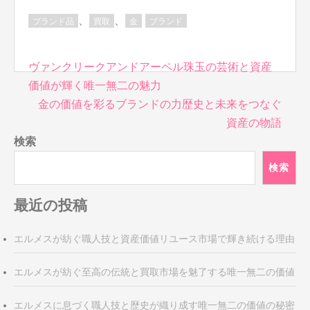
、
、
ブランド品
買取
金
ブランド
投
ヴァンクリークアンドアーペル珠玉の芸術と資産
稿
価値が輝く唯一無二の魅力
ナ
金の価値を彩るブランドの力歴史と未来をつなぐ
ビ
資産の物語
ゲ
検索
ー
シ
検索
ョ
ン
最近の投稿
エルメスが紡ぐ職人技と資産価値リユース市場で輝き続ける理由
エルメスが紡ぐ至高の伝統と買取市場を魅了する唯一無二の価値
エルメスに息づく職人技と歴史が織り成す唯一無二の価値の秘密