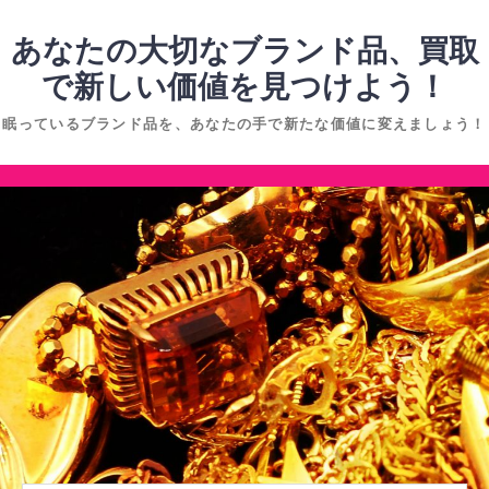
コ
ン
あなたの大切なブランド品、買取
テ
で新しい価値を見つけよう！
ン
眠っているブランド品を、あなたの手で新たな価値に変えましょう！
ツ
へ
コ
ス
ン
キ
テ
ッ
ン
プ
ツ
へ
ス
キ
ッ
プ