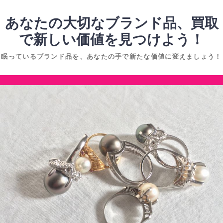
コ
ン
あなたの大切なブランド品、買取
テ
で新しい価値を見つけよう！
ン
眠っているブランド品を、あなたの手で新たな価値に変えましょう！
ツ
へ
コ
ス
ン
キ
テ
ッ
ン
プ
ツ
へ
ス
キ
ッ
プ