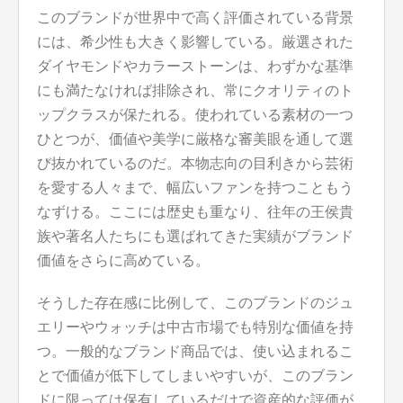
このブランドが世界中で高く評価されている背景
には、希少性も大きく影響している。厳選された
ダイヤモンドやカラーストーンは、わずかな基準
にも満たなければ排除され、常にクオリティのト
ップクラスが保たれる。使われている素材の一つ
ひとつが、価値や美学に厳格な審美眼を通して選
び抜かれているのだ。本物志向の目利きから芸術
を愛する人々まで、幅広いファンを持つこともう
なずける。ここには歴史も重なり、往年の王侯貴
族や著名人たちにも選ばれてきた実績がブランド
価値をさらに高めている。
そうした存在感に比例して、このブランドのジュ
エリーやウォッチは中古市場でも特別な価値を持
つ。一般的なブランド商品では、使い込まれるこ
とで価値が低下してしまいやすいが、このブラン
ドに限っては保有しているだけで資産的な評価が