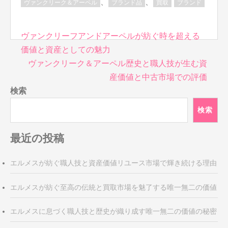
、
、
ヴァンクリーク＆アーペル
ブランド品
買取
ブランド
投
ヴァンクリーフアンドアーペルが紡ぐ時を超える
稿
価値と資産としての魅力
ナ
ヴァンクリーク＆アーペル歴史と職人技が生む資
ビ
産価値と中古市場での評価
ゲ
検索
ー
シ
検索
ョ
ン
最近の投稿
エルメスが紡ぐ職人技と資産価値リユース市場で輝き続ける理由
エルメスが紡ぐ至高の伝統と買取市場を魅了する唯一無二の価値
エルメスに息づく職人技と歴史が織り成す唯一無二の価値の秘密