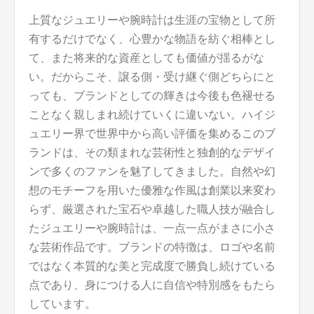
上質なジュエリーや腕時計は生涯の宝物として所
有するだけでなく、心豊かな物語を紡ぐ相棒とし
て、また将来的な資産としても価値が揺るがな
い。だからこそ、譲る側・受け継ぐ側どちらにと
っても、ブランドとしての輝きは今後も色褪せる
ことなく親しまれ続けていくに違いない。ハイジ
ュエリー界で世界中から高い評価を集めるこのブ
ランドは、その類まれな芸術性と独創的なデザイ
ンで多くのファンを魅了してきました。自然や幻
想のモチーフを用いた優雅な作風は創業以来変わ
らず、厳選された宝石や卓越した職人技が融合し
たジュエリーや腕時計は、一点一点がまさに小さ
な芸術作品です。ブランドの特徴は、ロゴや名前
ではなく本質的な美と完成度で勝負し続けている
点であり、身につける人に自信や特別感をもたら
しています。