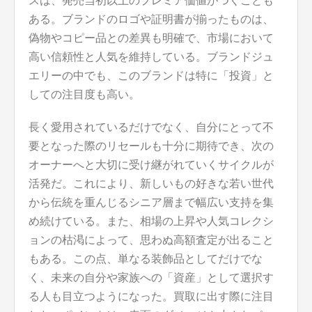
スは、発売当初以上のプレミア価値がつくことも
ある。ブランドのロゴや証明書が揃ったものは、
偽物やコピー品との差異も明確で、市場において
高い信頼性と人気を維持している。ブランドジュ
エリーの中でも、このブランドは特に「投資」と
しての注目度も高い。
長く愛用されているだけでなく、自分にとって不
要となった際のリセールも十分に期待でき、次の
オーナーへと大切に受け継がれていくサイクルが
活発だ。これにより、新しいもの好きな若い世代
から伝統を重んじるシニア層まで幅広い支持を集
め続けている。また、相場の上昇や人気コレクシ
ョンの枯渇によって、思わぬ高額査定が出ること
もある。この点、単なる装飾品としてだけでな
く、未来の自分や家族への「資産」として選択す
る人も目立つようになった。買取に出す際に注目